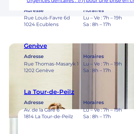
Urgences dentaires : 7/7j pour une prise en 
Adresse
Horaires
Rue Louis-Favre 6d
Lu – Ve : 7h – 19h
1024 Ecublens
Sa : 8h – 17h
Genève
Adresse
Horaires
Rue Thomas-Masaryk 1
Lu – Ve : 7h – 19h
1202 Genève
Sa : 8h – 17h
La Tour-de-Peilz
Adresse
Horaires
Av. de la Gare 6
Lu – Ve : 7h – 19h
1814 La Tour-de-Peilz
Sa : 8h – 17h