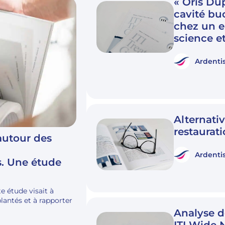
« Oris Dup
cavité bu
chez un en
science e
Ardenti
Alternati
restaurati
autour des
Ardenti
s. Une étude
e étude visait à
lantés et à rapporter
Analyse d