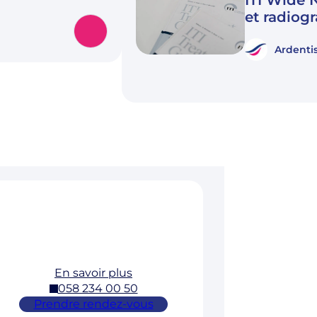
ITI Wide 
et radiog
Ardenti
En savoir plus
058 234 00 50
Prendre rendez-vous