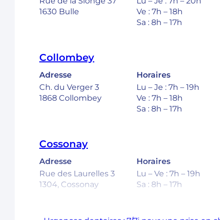
Rue de la Sionge 37
Lu – Je : 7h – 20h
1630 Bulle
Ve : 7h – 18h
Sa : 8h – 17h
Collombey
Adresse
Horaires
Ch. du Verger 3
Lu – Je : 7h – 19h
1868 Collombey
Ve : 7h – 18h
Sa : 8h – 17h
Cossonay
Adresse
Horaires
Rue des Laurelles 3
Lu – Ve : 7h – 19h
1304, Cossonay
Sa : 8h – 17h
Ecublens – EPFL