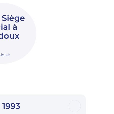
 Siège
ial à
doux
nique
1993