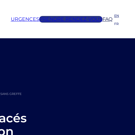
EN
URGENCES
PRENDRE RENDEZ-VOUS
FAQ
FR
 SANS GREFFE
lacés
ion