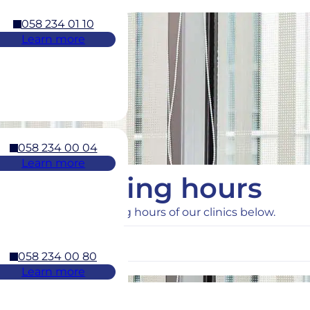
058 234 01 10
Learn more
058 234 00 04
Learn more
Opening hours
Find the opening hours of our clinics below.
058 234 00 80
Learn more