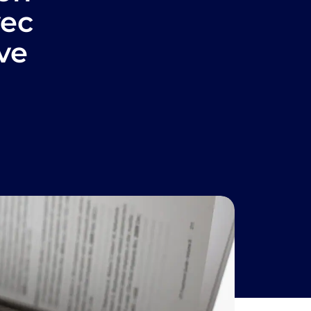
vec
ve