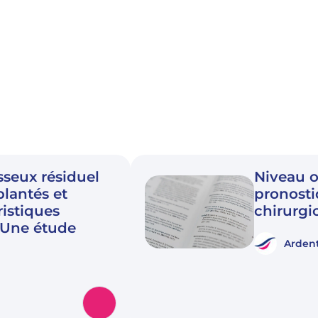
sseux résiduel
Niveau o
lantés et
pronosti
ristiques
chirurgic
. Une étude
Ardent