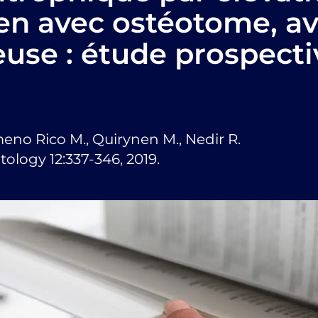
ien avec ostéotome, a
euse : étude prospecti
meno Rico M., Quirynen M., Nedir R.
tology 12:337-346, 2019.