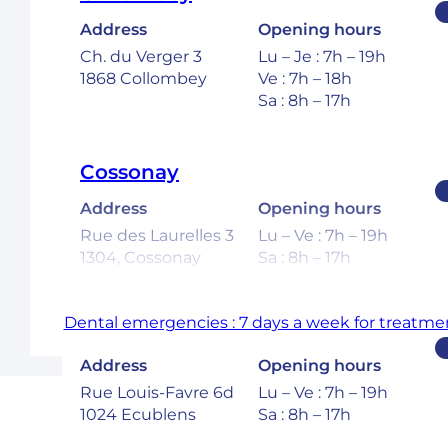
Address
Opening hours
Ch. du Verger 3
Lu – Je : 7h – 19h
1868 Collombey
Ve : 7h – 18h
Sa : 8h – 17h
Cossonay
Address
Opening hours
Rue des Laurelles 3
Lu – Ve : 7h – 19h
1304, Cossonay
Sa : 8h – 17h
Dental emergencies : 7 days a week for treatmen
Ecublens – EPFL
Address
Opening hours
Rue Louis-Favre 6d
Lu – Ve : 7h – 19h
1024 Ecublens
Sa : 8h – 17h