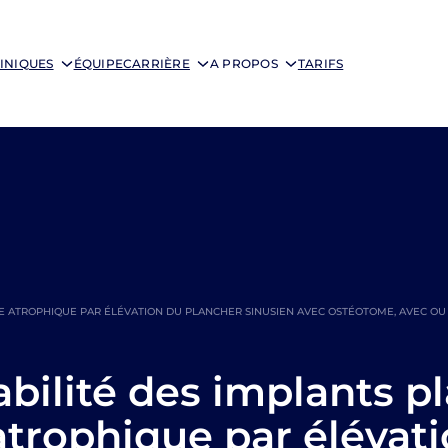
INIQUES
ÉQUIPE
CARRIÈRE
A PROPOS
TARIFS
IRE ATROPHIQUE PAR ÉLÉVATION DU PLANCHER SINUSIEN AVEC OSTÉOTOME, AVEC OU
abilité des implants p
 atrophique par élévat