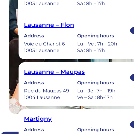
1003 Lausanne
Sa : 8h – 17h
Address
Rue de la Sionge 37
1630 Bulle
Lausanne – Flon
Address
Opening hours
Voie du Chariot 6
Lu – Ve : 7h – 20h
Dental emerg
1003 Lausanne
Sa : 8h – 17h
Lausanne – Maupas
Address
Opening hours
Rue du Maupas 49
Lu – Je : 7h – 19h
1004 Lausanne
Ve – Sa : 8h-17h
Martigny
Address
Opening hours