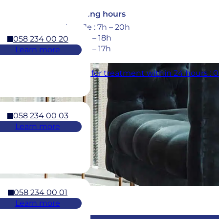
Opening hours
Lu – Je : 7h – 20h
Ve : 7h – 18h
058 234 00 20
Sa : 8h – 17h
Learn more
encies : 7 days a week for treatment within 24 hours : 
058 234 00 03
Learn more
058 234 00 01
Learn more