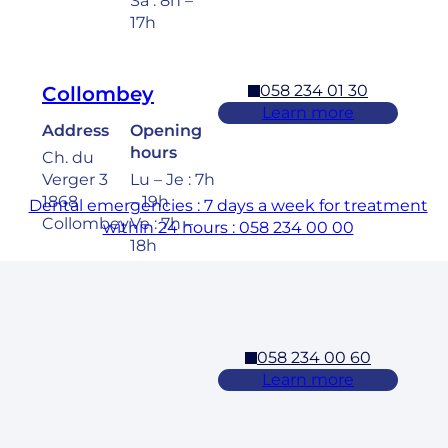
Sa : 8h –
17h
058 234 01 30
Collombey
Learn more
Address
Opening
hours
Ch. du
Verger 3
Lu – Je : 7h
1868
– 19h
Dental emergencies : 7 days a week for treatment
Collombey
Ve : 7h –
within 24 hours : 058 234 00 00
18h
Sa : 8h –
17h
058 234 00 60
Cossonay
Learn more
Address
Opening
hours
Rue des
Laurelles 3
Lu – Ve : 7h