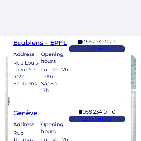
1304,
– 19h
Cossonay
Sa : 8h –
17h
058 234 01 23
Ecublens – EPFL
Learn more
Address
Opening
hours
Rue Louis-
Favre 6d
Lu – Ve : 7h
Opening hours
1024
– 19h
Ecublens
Sa : 8h –
Find the opening hours of our clinics
17h
below.
058 234 01 10
Genève
Learn more
Address
Opening
058 234 00 50
Bulle
hours
Rue
Learn more
Thomas-
Lu – Ve : 7h