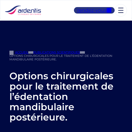
Aller
au
rendez-vous
contenu
ACCUEIL
PUBLICATIONS SCIENTIFIQUES
OPTIONS CHIRURGICALES POUR LE TRAITEMENT DE L’ÉDENTATION
MANDIBULAIRE POSTÉRIEURE.
Options chirurgicales
pour le traitement de
l’édentation
mandibulaire
postérieure.