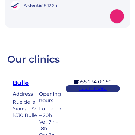
Ardentis
18.12.24
Our clinics
058 234 00 50
Bulle
Learn more
Address
Opening
hours
Rue de la
Sionge 37
Lu – Je : 7h
1630 Bulle
– 20h
Ve : 7h –
18h