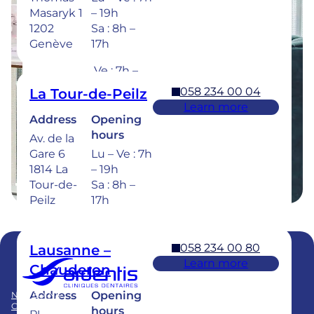
Address
Opening
Masaryk 1
– 19h
hours
Rue de la
1202
Sa : 8h –
Sionge 37
Lu – Je :
Genève
17h
1630 Bulle
7h – 20h
Ve : 7h –
18h
058 234 00 04
La Tour-de-Peilz
Sa : 8h –
Learn more
17h
Address
Opening
hours
Av. de la
Dental emergencies : 7 days a week for
Gare 6
Lu – Ve : 7h
treatment within 24 hours : 058 234 00 00
1814 La
– 19h
Tour-de-
Sa : 8h –
Peilz
17h
058 234 00 80
Lausanne –
Learn more
Chauderon
Membre du
Swiss Dental Clinics Group
Address
Opening
NOS SOINS
BLOG
CLINIQUES
PUBLICATIONS
hours