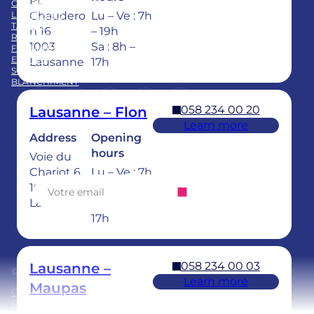
Pl.
CARRIÈRE
FAQ
LE GROUPE
Chaudero
Lu – Ve : 7h
TARIFS
n 16
– 19h
REPRISE CABINET
1003
Sa : 8h –
FORMATION
EQUIPE
Lausanne
17h
SOINS DENTAIRES POUR ENFANTS
BLANCHIMENT
LinkedIn
Instagram
https://www.tiktok.com/@
Facebook
YouTube
058 234 00 20
Lausanne – Flon
Learn more
Address
Opening
Abonnez-vous à notre newsletter
hours
Voie du
Chariot 6
Lu – Ve : 7h
1003
– 20h
Lausanne
Sa : 8h –
17h
058 234 00 03
Lausanne –
© 2025 Ardentis
Learn more
Maupas
Conditions générales
Politique de confidentialité
Address
Opening