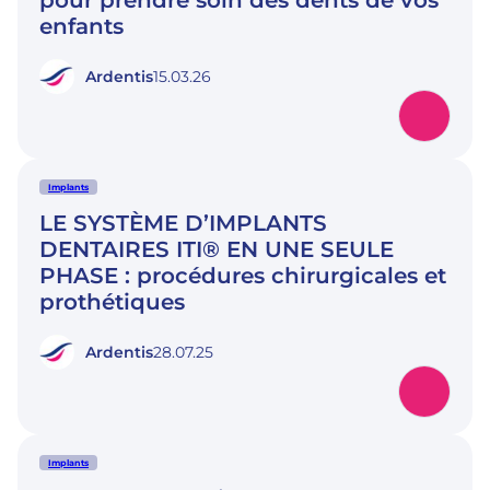
pour prendre soin des dents de vos
enfants
Ardentis
15.03.26
Implants
LE SYSTÈME D’IMPLANTS
DENTAIRES ITI® EN UNE SEULE
PHASE : procédures chirurgicales et
prothétiques
Ardentis
28.07.25
Implants