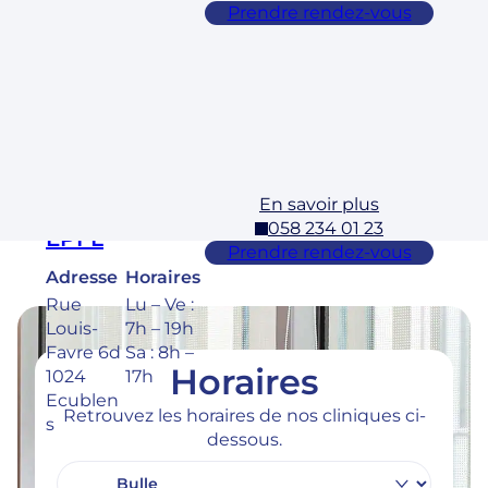
Adresse
Horaires
Prendre rendez-vous
Rue des
Lu – Ve :
Laurelles
7h – 19h
3 1304,
Sa : 8h –
Cossona
17h
y
En savoir plus
Ecublens –
058 234 01 23
EPFL
Prendre rendez-vous
Adresse
Horaires
Rue
Lu – Ve :
Louis-
7h – 19h
Favre 6d
Sa : 8h –
Horaires
1024
17h
Ecublen
Retrouvez les horaires de nos cliniques ci-
s
dessous.