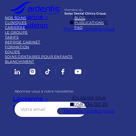
Membre du
Swiss Dental Clinics Group
En savoir plus
Lausanne –
NOS SOINS
BLOG
058 234 00 80
CLINIQUES
PUBLICATIONS
Chauderon
CARRIÈRE
FAQ
Prendre rendez-vous
LE GROUPE
Adresse
Horaires
TARIFS
REPRISE CABINET
Pl.
Lu – Ve :
FORMATION
Chauder
7h – 19h
EQUIPE
on 16
Sa : 8h –
SOINS DENTAIRES POUR ENFANTS
BLANCHIMENT
1003
17h
LinkedIn
Instagram
https://www.tiktok.com/@
Facebook
YouTube
Lausann
e
Abonnez-vous à notre newsletter
En savoir plus
Lausanne –
058 234 00 20
Flon
Prendre rendez-vous
Adresse
Horaires
Voie du
Lu – Ve :
Chariot 6
7h – 20h