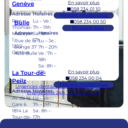
En savoir plus
Genève
058 234 01 10
Adresse
Horaires
Prendre rendez-vous
Rue
Lu – Ve :
058 234 00 50
Bulle
Thomas-
7h – 19h
En savoir plus
Adresse
Horaires
Masaryk
Sa : 8h –
1
17h
Rue de la
Lu – Je :
1202
Sionge 37
7h – 20h
Genève
1630 Bulle
Ve : 7h –
18h
Sa : 8h –
En savoir plus
La Tour-de-
17h
058 234 00 04
Peilz
Prendre rendez-vous
Urgences dentaires : 7/7j pour une prise en
Adresse
Horaires
charge sous 24h : 058 234 00 00
Av. de la
Lu – Ve :
Gare 6
7h – 19h
1814 La
Sa : 8h –
Tour-de-
17h
Peilz