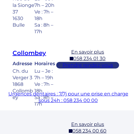
la Sionge
7h – 20h
37
Ve : 7h –
1630
18h
Bulle
Sa : 8h –
17h
En savoir plus
Collombey
058 234 01 30
Adresse
Horaires
Prendre rendez-vous
Ch. du
Lu – Je :
Verger 3
7h – 19h
1868
Ve : 7h –
Collomb
18h
Urgences dentaires : 7/7j pour une prise en charge
ey
Sa : 8h –
sous 24h : 058 234 00 00
17h
En savoir plus
Cossonay
058 234 00 60