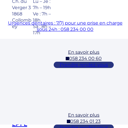
Ch. du
Lu – Je :
Verger 3
7h – 19h
1868
Ve : 7h –
Collomb
18h
Urgences dentaires : 7/7j pour une prise en charge
ey
Sa : 8h –
sous 24h : 058 234 00 00
17h
En savoir plus
Cossonay
058 234 00 60
Adresse
Horaires
Prendre rendez-vous
Rue des
Lu – Ve :
Laurelles
7h – 19h
3 1304,
Sa : 8h –
Cossona
17h
y
En savoir plus
Ecublens –
058 234 01 23
EPFL
Prendre rendez-vous