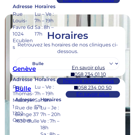
Adresse
Horaires
Rue
Lu – Ve :
Louis-
7h – 19h
Favre 6d
Sa : 8h –
Horaires
1024
17h
Ecublen
Retrouvez les horaires de nos cliniques ci-
s
dessous.
En savoir plus
Genève
058 234 01 10
Adresse
Horaires
Prendre rendez-vous
Rue
Lu – Ve :
058 234 00 50
Bulle
Thomas-
7h – 19h
En savoir plus
Adresse
Horaires
Masaryk
Sa : 8h –
1
17h
Rue de la
Lu – Je :
1202
Sionge 37
7h – 20h
Genève
1630 Bulle
Ve : 7h –
18h
Sa : 8h –