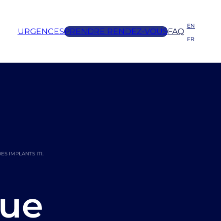
EN
URGENCES
PRENDRE RENDEZ-VOUS
FAQ
FR
S IMPLANTS ITI.
que