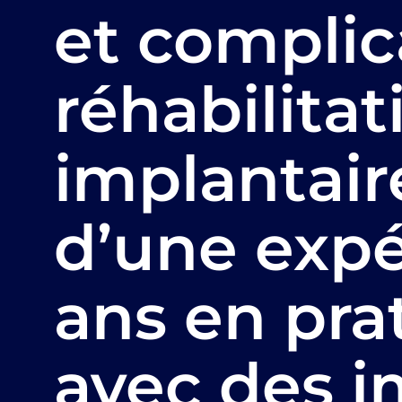
et complic
réhabilitat
implantair
d’une expé
ans en pra
avec des im