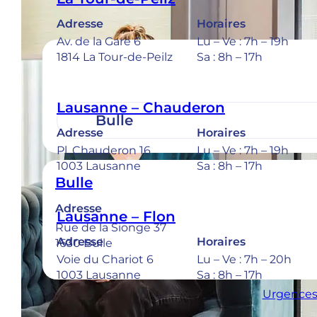
Adresse
Horaires
Av. de la Gare 6
Lu – Ve : 7h – 19h
1814 La Tour-de-Peilz
Sa : 8h – 17h
Lausanne – Chauderon
Adresse
Horaires
Pl. Chauderon 16
Lu – Ve : 7h – 19h
1003 Lausanne
Sa : 8h – 17h
Bulle
Adresse
Lausanne – Flon
Rue de la Sionge 37
Adresse
Horaires
1630 Bulle
Voie du Chariot 6
Lu – Ve : 7h – 20h
1003 Lausanne
Sa : 8h – 17h
Urgences 