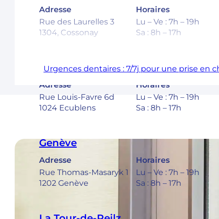
Adresse
Horaires
Rue des Laurelles 3
Lu – Ve : 7h – 19h
1304, Cossonay
Sa : 8h – 17h
Ecublens – EPFL
Urgences dentaires : 7/7j pour une prise en 
Adresse
Horaires
Rue Louis-Favre 6d
Lu – Ve : 7h – 19h
1024 Ecublens
Sa : 8h – 17h
Genève
Adresse
Horaires
Rue Thomas-Masaryk 1
Lu – Ve : 7h – 19h
1202 Genève
Sa : 8h – 17h
La Tour-de-Peilz