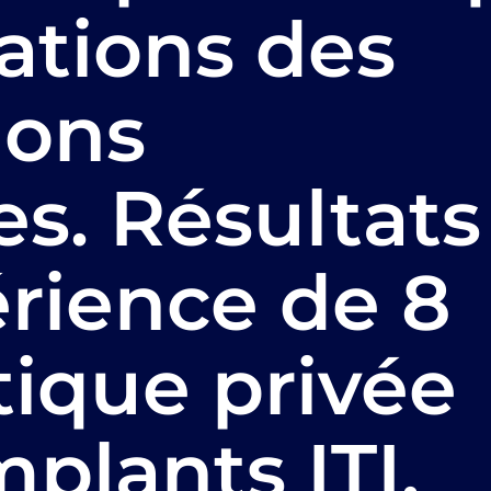
ations des
ions
es. Résultats
rience de 8
tique privée
plants ITI.