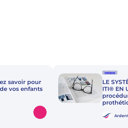
Implants
ez savoir pour
LE SYST
 de vos enfants
ITI® EN
procédur
prothéti
Ardent