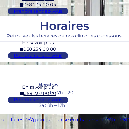
058 234 00 04
Prendre rendez-vous
Horaires
Retrouvez les horaires de nos cliniques ci-dessous.
En savoir plus
058 234 00 80
Prendre rendez-vous
Horaires
En savoir plus
Lu – Je : 7h – 20h
058 234 00 20
Ve : 7h – 18h
Prendre rendez-vous
Sa : 8h – 17h
dentaires : 7/7j pour une prise en charge sous 24h : 058