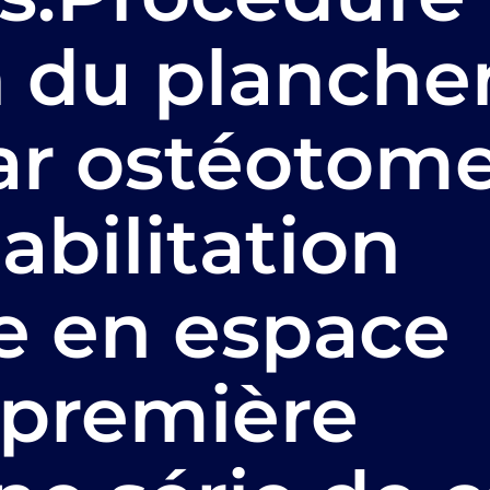
n du planche
ar ostéotom
abilitation
e en espace
 première