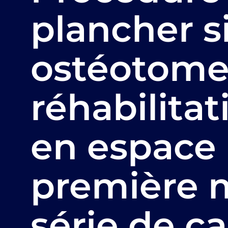
plancher s
ostéotome
réhabilita
en espace
première m
série de c