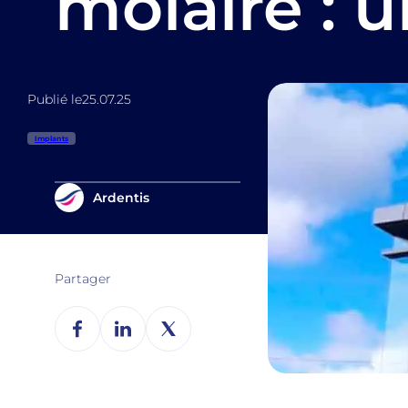
molaire : u
Publié le
25.07.25
Implants
Ardentis
Partager