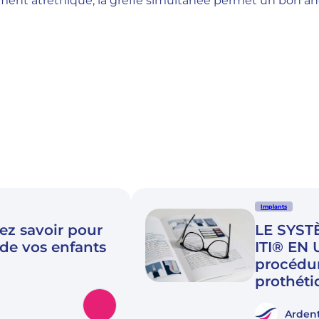
ment atréthique, la greffe simultanée permet un bon anc
Implants
ez savoir pour
LE SYST
 de vos enfants
ITI® EN
procédur
prothéti
Ardent