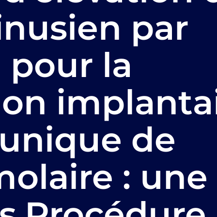
inusien par
 pour la
tion implanta
 unique de
olaire : une
as.Procédure