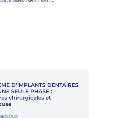
rage osseux de l’implant.
ÈME D’IMPLANTS DENTAIRES
 UNE SEULE PHASE :
es chirurgicales et
ques
is
28.07.25