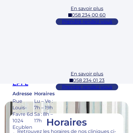
En savoir plus
Cossonay
058 234 00 60
Adresse
Horaires
Prendre rendez-vous
Rue des
Lu – Ve :
Laurelles
7h – 19h
3 1304,
Sa : 8h –
Cossona
17h
y
En savoir plus
Ecublens –
058 234 01 23
EPFL
Prendre rendez-vous
Adresse
Horaires
Rue
Lu – Ve :
Louis-
7h – 19h
Favre 6d
Sa : 8h –
Horaires
1024
17h
Ecublen
Retrouvez les horaires de nos cliniques ci-