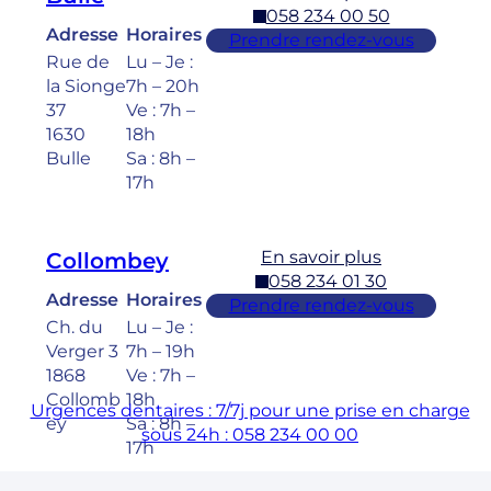
058 234 00 50
Adresse
Horaires
Prendre rendez-vous
Rue de
Lu – Je :
la Sionge
7h – 20h
37
Ve : 7h –
1630
18h
Bulle
Sa : 8h –
17h
En savoir plus
Collombey
058 234 01 30
Adresse
Horaires
Prendre rendez-vous
Ch. du
Lu – Je :
Verger 3
7h – 19h
1868
Ve : 7h –
Collomb
18h
Urgences dentaires : 7/7j pour une prise en charge
ey
Sa : 8h –
sous 24h : 058 234 00 00
17h