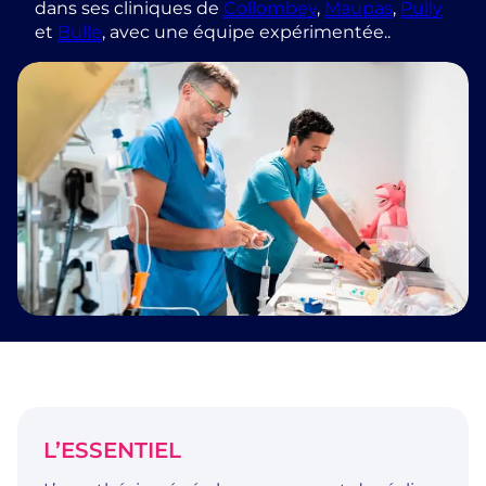
dans ses cliniques de
Collombey
,
Maupas
,
Pully
et
Bulle
, avec une équipe expérimentée..
L’ESSENTIEL